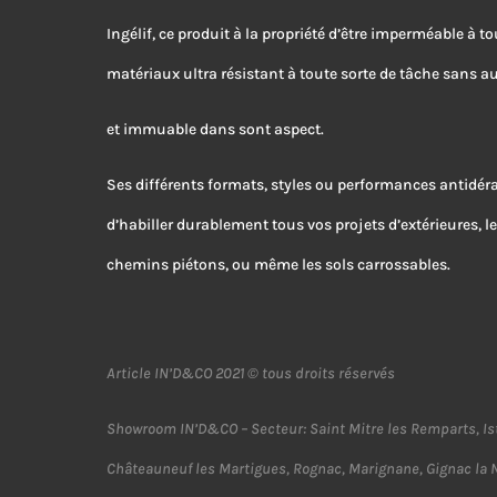
Ingélif, ce produit à la propriété d’être imperméable à tou
matériaux ultra résistant à toute sorte de tâche sans 
et immuable dans sont aspect.
Ses différents formats, styles ou performances antidé
d’habiller durablement tous vos projets d’extérieures, les
chemins piétons, ou même les sols carrossables.
Article IN’D&CO 2021 © tous droits réservés
Showroom IN’D&CO – Secteur: Saint Mitre les Remparts, Istr
Châteauneuf les Martigues, Rognac, Marignane, Gignac la 