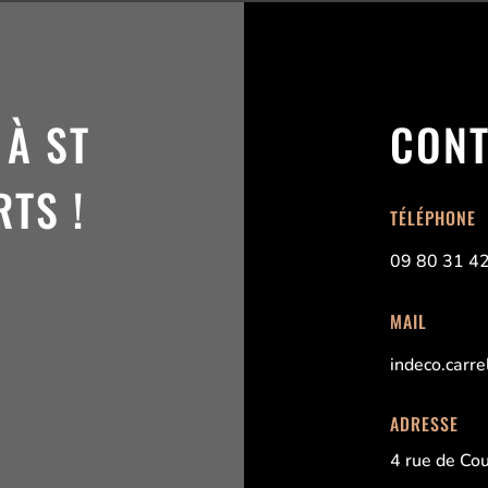
 À ST
CONT
TS !
TÉLÉPHONE
09 80 31 4
MAIL
indeco.carr
ADRESSE
4 rue de Cou