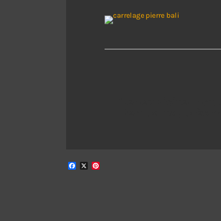
Venez visiter notr
Remparts , près de
Facebook
X
Pinterest