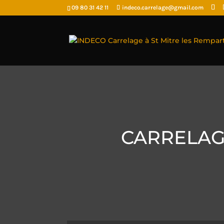
09 80 31 42 11
indeco.carrelage@gmail.com
CARRELAG