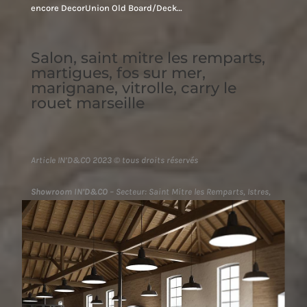
encore DecorUnion Old Board/Deck…
Salon, saint mitre les remparts,
martigues, fos sur mer,
marignane, vitrolle, carry le
rouet marseille
Article IN’D&CO 2023 © tous droits réservés
Showroom IN’D&CO
– Secteur: Saint Mitre les Remparts, Istres,
Martigues, Vitrolles, Châteauneuf les Martigues, Rognac,
Marignane, Gignac la Nerthe, Fos sur Mer