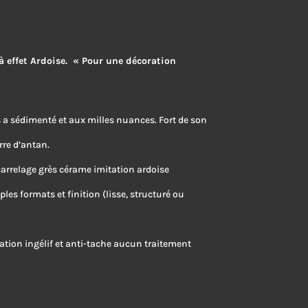
à effet Ardoise. « Pour une décoration
 a sédimenté et aux milles nuances. Fort de son
re d’antan.
 carrelage grès cérame imitation ardoise
es formats et finition (lisse, structuré ou
cation ingélif et anti-tache aucun traitement