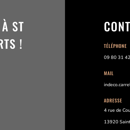
 À ST
CONT
TS !
TÉLÉPHONE
09 80 31 4
MAIL
indeco.carr
ADRESSE
4 rue de Cou
13920 Saint