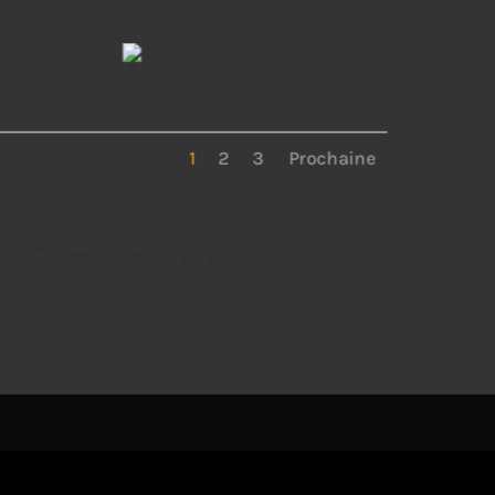
1
2
3
Prochaine
les Remparts , près de