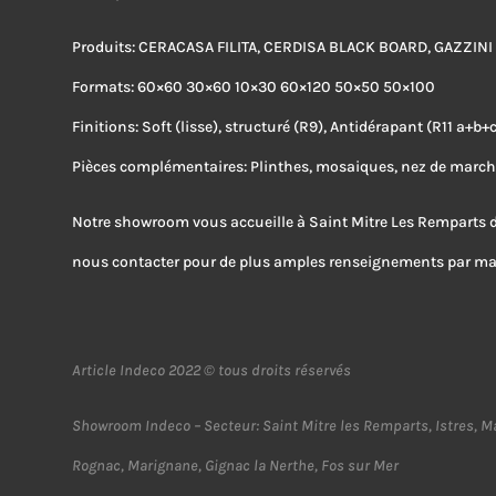
Produits: CERACASA FILITA, CERDISA BLACK BOARD, GAZZIN
Formats: 60×60 30×60 10×30 60×120 50×50 50×100
Finitions: Soft (lisse), structuré (R9), Antidérapant (R11 a+b+c
Pièces complémentaires: Plinthes, mosaiques, nez de marche
Notre showroom vous accueille à Saint Mitre Les Remparts
nous contacter pour de plus amples renseignements par mai
Article Indeco 2022 © tous droits réservés
Showroom Indeco – Secteur: Saint Mitre les Remparts, Istres, Ma
Rognac, Marignane, Gignac la Nerthe, Fos sur Mer