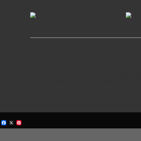
Venez visiter notre magasin
Istres, salon, Fos sur mer e
Facebook
X
Pinterest