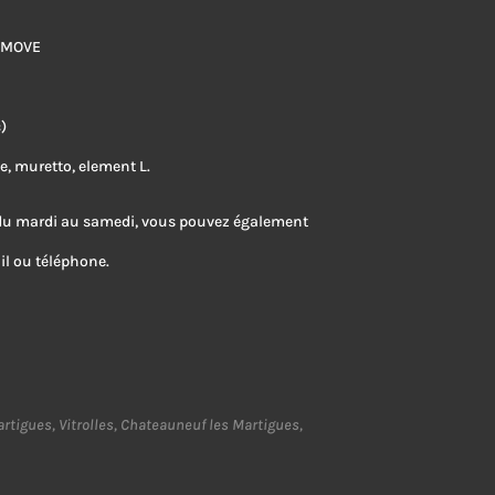
I MOVE
)
, muretto, element L.
 du mardi au samedi, vous pouvez également
l ou téléphone.
rtigues, Vitrolles, Chateauneuf les Martigues,